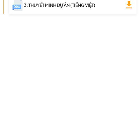
3. THUYẾT MINH DỰ ÁN (TIẾNG VIỆT)