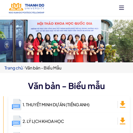
Nhảy
đến
nội
dung
Trang chủ
Văn bản - Biểu Mẫu
Văn bản - Biểu mẫu
1. THUYẾT MINH DỰ ÁN (TIẾNG ANH)
2. LÝ LỊCH KHOA HỌC