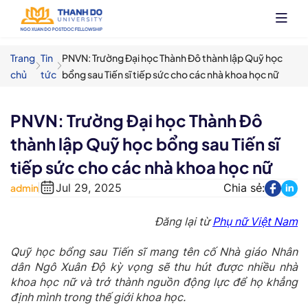
Nhảy
đến
nội
dung
Trang
Tin
PNVN: Trường Đại học Thành Đô thành lập Quỹ học
chủ
tức
bổng sau Tiến sĩ tiếp sức cho các nhà khoa học nữ
PNVN: Trường Đại học Thành Đô
thành lập Quỹ học bổng sau Tiến sĩ
tiếp sức cho các nhà khoa học nữ
Jul 29, 2025
Chia sẻ:
admin
Đăng lại từ
Phụ nữ Việt Nam
Quỹ học bổng sau Tiến sĩ mang tên cố Nhà giáo Nhân
dân Ngô Xuân Độ kỳ vọng sẽ thu hút được nhiều nhà
khoa học nữ và trở thành nguồn động lực để họ khẳng
định mình trong thế giới khoa học.