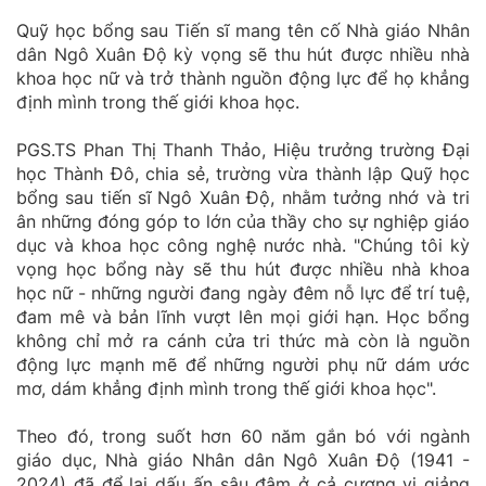
Quỹ học bổng sau Tiến sĩ mang tên cố Nhà giáo Nhân
dân Ngô Xuân Độ kỳ vọng sẽ thu hút được nhiều nhà
khoa học nữ và trở thành nguồn động lực để họ khẳng
định mình trong thế giới khoa học.
PGS.TS Phan Thị Thanh Thảo, Hiệu trưởng trường Đại
học Thành Đô, chia sẻ, trường vừa thành lập Quỹ học
bổng sau tiến sĩ Ngô Xuân Độ, nhằm tưởng nhớ và tri
ân những đóng góp to lớn của thầy cho sự nghiệp giáo
dục và khoa học công nghệ nước nhà. "Chúng tôi kỳ
vọng học bổng này sẽ thu hút được nhiều nhà khoa
học nữ - những người đang ngày đêm nỗ lực để trí tuệ,
đam mê và bản lĩnh vượt lên mọi giới hạn. Học bổng
không chỉ mở ra cánh cửa tri thức mà còn là nguồn
động lực mạnh mẽ để những người phụ nữ dám ước
mơ, dám khẳng định mình trong thế giới khoa học".
Theo đó, trong suốt hơn 60 năm gắn bó với ngành
giáo dục, Nhà giáo Nhân dân Ngô Xuân Độ (1941 -
2024) đã để lại dấu ấn sâu đậm ở cả cương vị giảng